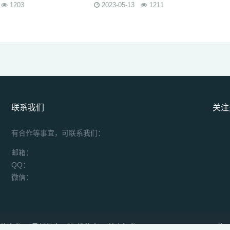
1203
2023-05-13
1211
联系我们
关注
有合作等事宜，可联系我们：
邮箱：
QQ：
微信：
开传奇私服-最新传奇网站-找传奇SF就上好私服www.zjsp.org.cn 2023
苏IC